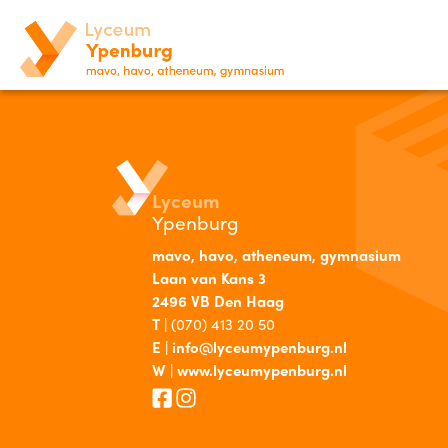
Er is een fout opgetreden bij het laden van het
Lyceum
Ypenburg
mavo, havo, atheneum, gymnasium
Laan van Kans 3
2496 VB Den Haag
T |
(070) 413 20 50
E |
info@lyceumypenburg.nl
W |
www.lyceumypenburg.nl