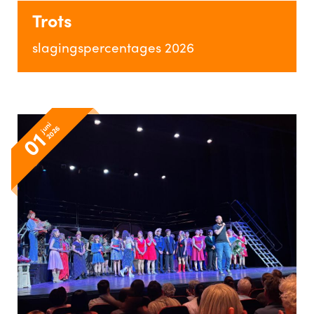
Trots
slagingspercentages 2026
juni
2026
01