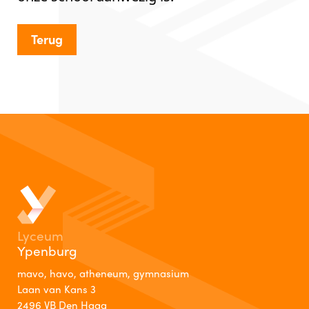
Terug
Lyceum
Ypenburg
mavo, havo, atheneum, gymnasium
Laan van Kans 3
2496 VB Den Haag