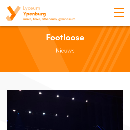
Footloose
Nieuws