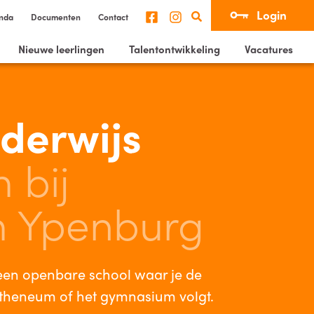
Login
nda
Documenten
Contact
Nieuwe leerlingen
Talentontwikkeling
Vacatures
derwijs
 bij
 Ypenburg
een openbare school waar je de
atheneum of het gymnasium volgt.