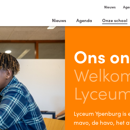
Nieuws
Age
Nieuws
Agenda
Onze school
Ons on
Welkom
Lyceum
Lyceum Ypenburg is 
mavo, de havo, het 