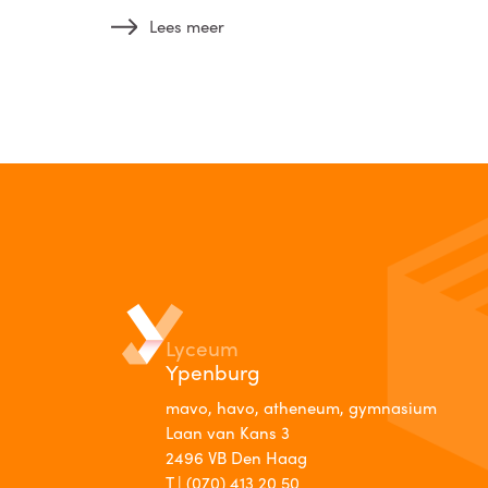
Lees meer
Lyceum
Ypenburg
mavo, havo, atheneum, gymnasium
Laan van Kans 3
2496 VB Den Haag
T |
(070) 413 20 50