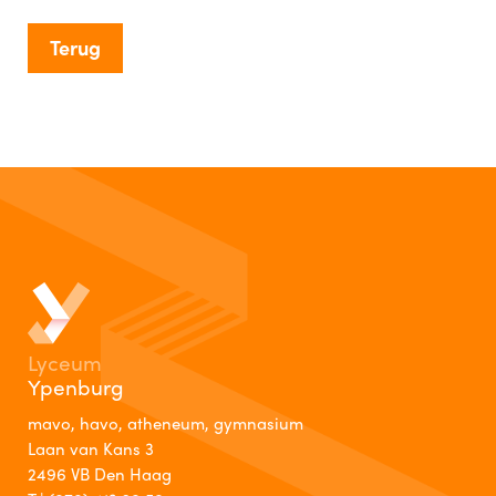
Terug
Lyceum
Ypenburg
mavo, havo, atheneum, gymnasium
Laan van Kans 3
2496 VB Den Haag